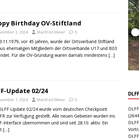
py Birthday OV-Stiftland
vember 3, 2024
Manfred Meier
0
.11.1979, vor 45 Jahren, wurde der Ortsverband Stiftland
us ehemaligen Mitgliedern der Ortsverbände U17 und B03
ndet. Für die OV-Gründung waren damals mindestens
[…]
F-Update 02/24
DLF
vember 1, 2024
Manfred Meier
0
DLFF
DLFF-Update 02/24 wurde vom deutschen Checkpoint
(2644
R zur Verfügung gestellt. Alle neuen Gebieten wurden ins
DLFF
Interface übernommen und sind seit 28.10. aktiv. Ein
Vort
et
[…]
DLFF-