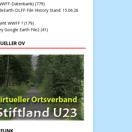
WWFF-Datenbank)
(779)
eEarth-DLFF-File-History Stand: 15.06.26
geht WWFF ?
(179)
ry Google Earth File2
(41)
TUELLER OV
FUNK