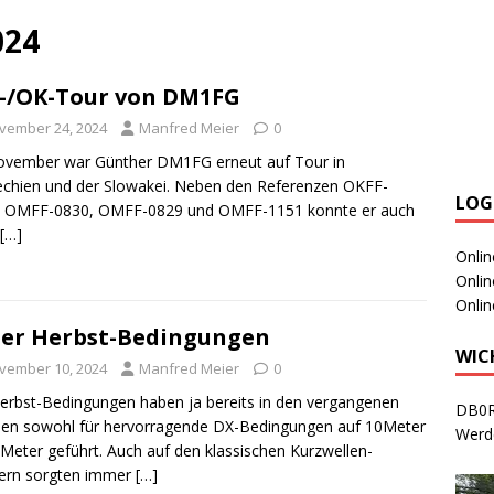
024
-/OK-Tour von DM1FG
vember 24, 2024
Manfred Meier
0
ovember war Günther DM1FG erneut auf Tour in
chien und der Slowakei. Neben den Referenzen OKFF-
LOG
, OMFF-0830, OMFF-0829 und OMFF-1151 konnte er auch
[…]
Onli
Onli
Onli
er Herbst-Bedingungen
WIC
vember 10, 2024
Manfred Meier
0
erbst-Bedingungen haben ja bereits in den vergangenen
DB0R
en sowohl für hervorragende DX-Bedingungen auf 10Meter
Werd
Meter geführt. Auch auf den klassischen Kurzwellen-
ern sorgten immer
[…]