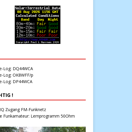
ne-Log: DQ44WCA
ne-Log: OK8WFF/p
ne-Log: DP44WCA
HTIG !
Q Zugang FM-Funknetz
e Funkamateur: Lernprogramm 50Ohm