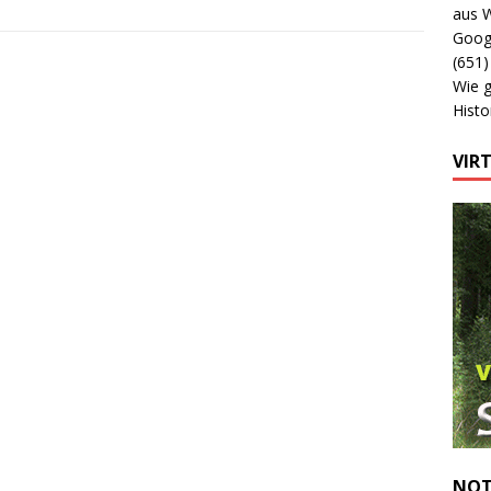
aus 
Googl
(651)
Wie 
Histo
VIR
NOT