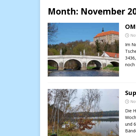
Month:
November 2
OM
No
Im N
Tsche
3436
noch
Sup
No
Die H
Woch
und 6
Bänd