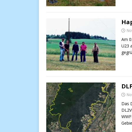
Hap
No
Am 03
U23 a
gegrü
DLF
No
Das 
DL2VF
WWFF-
Gebi