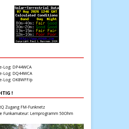
ne-Log: DP44WCA
ne-Log: DQ44WCA
ne-Log: OK8WFF/p
HTIG !
Q Zugang FM-Funknetz
e Funkamateur: Lernprogramm 50Ohm