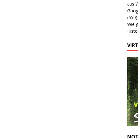
aus 
Googl
(650)
Wie 
Histo
VIR
NOT