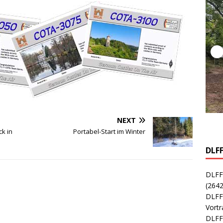
NEXT
k in
Portabel-Start im Winter
DLF
DLFF
(2642
DLFF
Vort
DLFF-