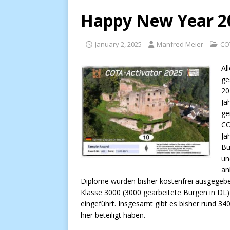
Happy New Year 2
January 2, 2025
Manfred Meier
CO
Al
ge
20
Ja
ge
CO
Ja
Bu
u
an
Diplome wurden bisher kostenfrei ausgegebe
Klasse 3000 (3000 gearbeitete Burgen in DL)
eingeführt. Insgesamt gibt es bisher rund 34
hier beteiligt haben.