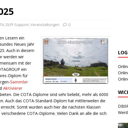
025
TA
,
DLFF-Support
,
Veranstaltungen
0
len Lesern ein
sundes Neues Jahr
25. Auch in diesem
LOG
hr werden wir
meinsam mit der
Onli
TAGROUP ein
Onli
hres-Diplom für
Onli
rgen-
Sammler
nd
Aktivierer
WIC
bieten. Die COTA-Diplome sind sehr beliebt, mehr als 6000
n. Auch das COTA-Standard-Diplom hat mittlerweilen die
DB0R
 erreicht. Somit wurden auch hier die nächsten Klassen
Werd
0 verschiedene COTA-Diplome. Vielen Dank an alle die sich