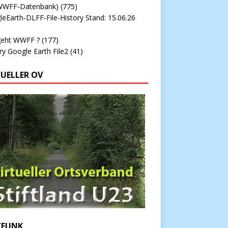
WWFF-Datenbank)
(775)
eEarth-DLFF-File-History Stand: 15.06.26
geht WWFF ?
(177)
ry Google Earth File2
(41)
TUELLER OV
FUNK