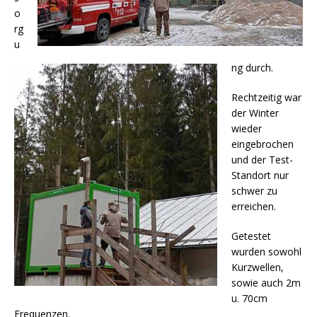
o
rg
u
ng durch.
Rechtzeitig war
der Winter
wieder
eingebrochen
und der Test-
Standort nur
schwer zu
erreichen.
Getestet
wurden sowohl
Kurzwellen,
sowie auch 2m
u. 70cm
Frequenzen.