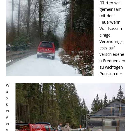
führten wir
gemeinsam
mit der
Feuerwehr
Waldsassen
einige
Verbindungst
ests auf
verschiedene
n Frequenzen
zu wichtigen
Punkten der
W
a
s
s
er
v
er
s