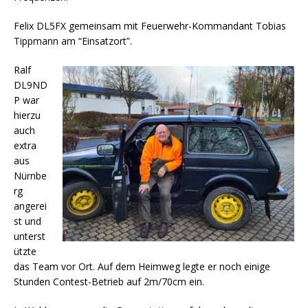
Felix DL5FX gemeinsam mit Feuerwehr-Kommandant Tobias
Tippmann am “Einsatzort”.
Ralf
DL9ND
P war
hierzu
auch
extra
aus
Nürnbe
rg
angerei
st und
unterst
ützte
das Team vor Ort. Auf dem Heimweg legte er noch einige
Stunden Contest-Betrieb auf 2m/70cm ein.