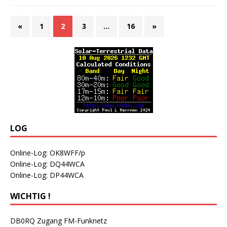
«
1
2
3
…
16
»
LOG
Online-Log: OK8WFF/p
Online-Log: DQ44WCA
Online-Log: DP44WCA
WICHTIG !
DB0RQ Zugang FM-Funknetz