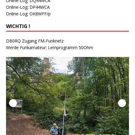
Online-Log: DQ44WCA
Online-Log: DP44WCA
Online-Log: OK8WFF/p
WICHTIG !
DB0RQ Zugang FM-Funknetz
Werde Funkamateur: Lernprogramm 50Ohm