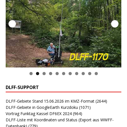
0
1
DLFF-SUPPORT
DLFF-Gebiete Stand 15.06.2026 im KMZ-Format
(2644)
DLFF-Gebiete in GoogleEarth Kurzdoku
(1071)
Vortrag Funktag Kassel DF6EX 2024
(964)
DLFF-Liste mit Koordinaten und Status (Export aus WWFF-
Datenbank)
(779)