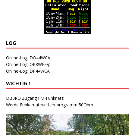
LOG
Online-Log: DQ44WCA
Online-Log: OK8WFF/p
Online-Log: DP44WCA
WICHTIG !
DB0RQ Zugang FM-Funknetz
Werde Funkamateur: Lernprogramm 50Ohm