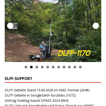
0
1
DLFF-SUPPORT
DLFF-Gebiete Stand 15.06.2026 im KMZ-Format
(2648)
DLFF-Gebiete in GoogleEarth Kurzdoku
(1072)
Vortrag Funktag Kassel DF6EX 2024
(964)
DLFF-Liste mit Koordinaten und Status (Export aus WWFF-